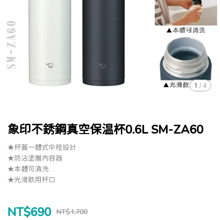
1
/
4
象印不銹鋼真空保温杯0.6L SM-ZA60
★杯蓋一體式中栓設計
★防沾塗層內容器
★本體可清洗
★光滑飲用杯口
NT$690
NT$1,700