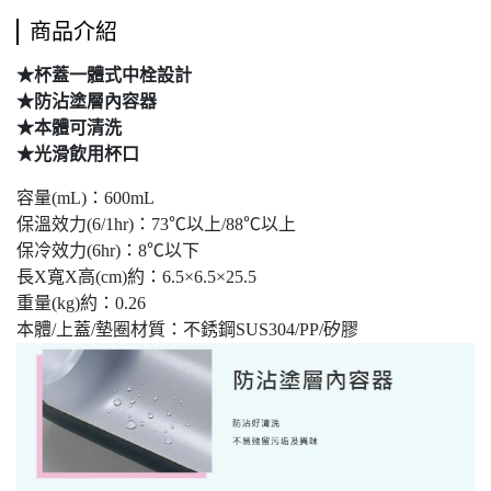
商品介紹
★杯蓋一體式中栓設計
★防沾塗層內容器
★本體可清洗
★光滑飲用杯口
容量(mL)：600mL
保溫效力(6/1hr)：73℃以上/88℃以上
保冷效力(6hr)：8℃以下
長X寬X高(cm)約：6.5×6.5×25.5
重量(kg)約：0.26
本體/上蓋/墊圈材質：不銹鋼SUS304/PP/矽膠