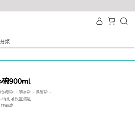
分類
碗900ml
當泡麵碗、隨身碗、保鮮碗…
手柄孔可放置湯匙
製作而成