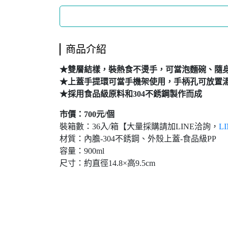
商品介紹
★雙層結樣，裝熱食不燙手，可當泡麵碗、隨
★上蓋手提環可當手機架使用，手柄孔可放置
★採用食品級原料和304不銹鋼製作而成
市價：700元/個
裝箱數：36入/箱【大量採購請加LINE洽詢，
LI
材質：內膽-304不銹鋼、外殼上蓋-食品級PP
容量：900ml
尺寸：約直徑14.8×高9.5cm
日新禮品社,日新禮品,日新文具,ZISHIN-GIFT-SHOP,泡麵碗,點心碗,不鏽鋼泡麵碗,不銹鋼泡麵碗,趣味304不鏽鋼點心碗900ml,咪兔趣味304不鏽鋼點心碗900ml