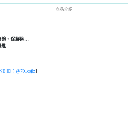
商品介紹
身碗、保鮮碗…
湯匙
NE ID：@701csjlz
】