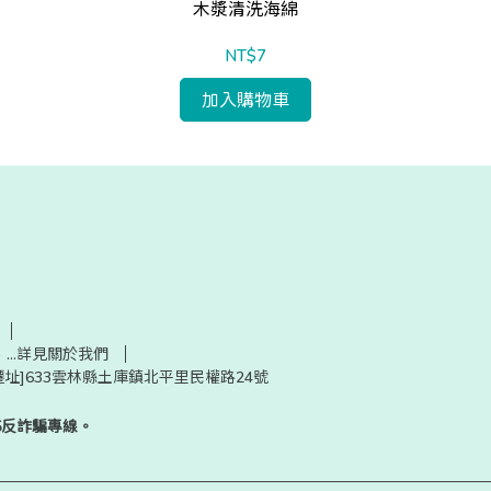
木漿清洗海綿
NT$7
加入購物車
30) ...詳見關於我們
起遷址]633雲林縣土庫鎮北平里民權路24號
5反詐騙專線。