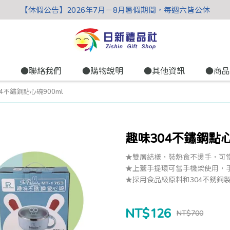
【休假公告】2026年7月－8月暑假期間，每週六皆公休
●聯絡我們
●購物說明
●其他資訊
●商品
4不鏽鋼點心碗900ml
趣味304不鏽鋼點心
★雙層結樣，裝熱食不燙手，可
★上蓋手提環可當手機架使用，
★採用食品級原料和304不銹鋼
NT$126
NT$700