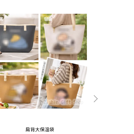
肩背大保溫袋
保鮮盒提袋組