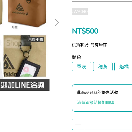
JWP040
NT$500
供貨狀況:
尚有庫存
顏色
軍灰
穗黃
焰橘
此商品參與的優惠活動
消費滿額結帳加價購