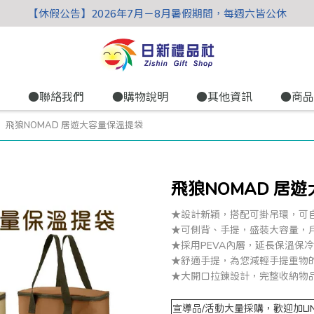
【休假公告】2026年7月－8月暑假期間，每週六皆公休
●聯絡我們
●購物說明
●其他資訊
●商品
飛狼NOMAD 居遊大容量保溫提袋
飛狼NOMAD 居
★設計新穎，搭配可掛吊環，可
★可側背、手提，盛裝大容量，
★採用PEVA內層，延長保溫保
★舒適手提，為您減輕手提重物
★大開口拉鍊設計，完整收納物
宣導品/活動大量採購，歡迎加LINE洽