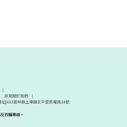
30) ...詳見關於我們
起遷址]633雲林縣土庫鎮北平里民權路24號
5反詐騙專線。