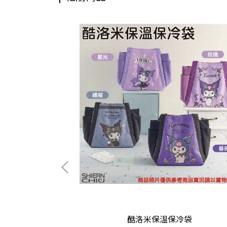
提袋
酷洛米保溫保冷袋