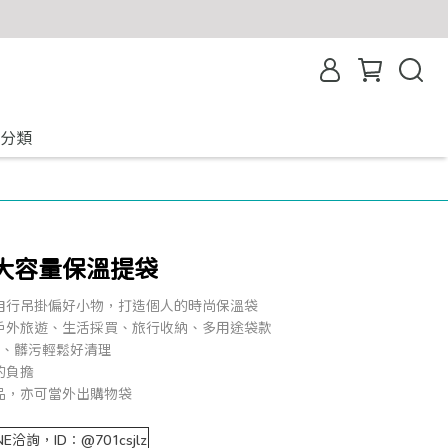
分類
遊大容量保溫提袋
自行吊掛偏好小物，打造個人的時尚保溫袋
戶外旅遊、生活採買、旅行收納、多用途袋款
冷、髒污輕鬆好清理
的負擔
品，亦可當外出購物袋
詢，ID：@701csjlz