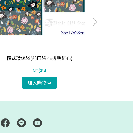
橫式環保袋(前口袋PE透明網布)
防
NT$84
加入購物車