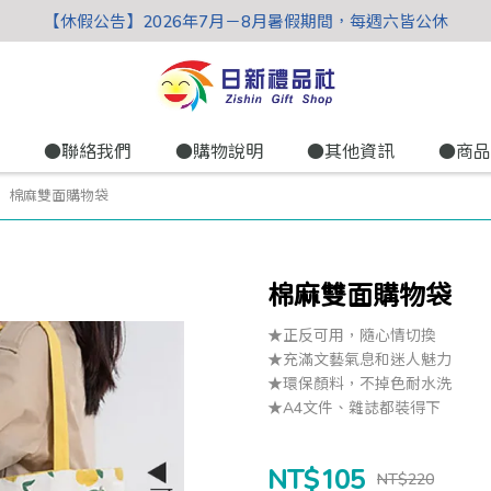
【休假公告】2026年7月－8月暑假期間，每週六皆公休
●聯絡我們
●購物說明
●其他資訊
●商品
棉麻雙面購物袋
棉麻雙面購物袋
★正反可用，隨心情切換
★充滿文藝氣息和迷人魅力
★環保顏料，不掉色耐水洗
★A4文件、雜誌都裝得下
NT$105
NT$220