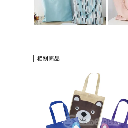
日新禮品社,日新禮品,日新文具,ZISHIN-GIFT-SHOP,環保袋,購物袋,棉麻雙面購物袋,雙面購物袋,大環保袋,棉製環保袋,棉布環保袋
相關商品