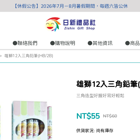
【休假公告】2026年7月－8月暑假期間，每週六皆公休
●聯絡我們
●購物說明
●其他資訊
●商品
雄獅12入三角鉛筆(HB/2B)
雄獅12入三角鉛筆(H
三角造型好握好寫好輕鬆
NT$55
NT$60
供貨狀況:
尚有庫存