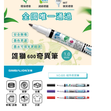
文具,NO.600雄獅細字奇異® 油性筆,雄獅油性細字奇異筆-NO.600,雄獅奇異筆,雄獅600奇異筆,雄