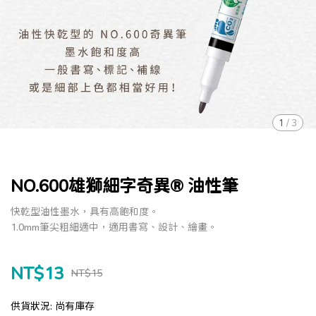
1
/
3
NO.600雄獅細字奇異® 油性筆
快乾型油性墨水，具有高飽和度。
1.0mm筆尖粗細適中，適用書寫、設計、繪畫。
NT$13
NT$15
供貨狀況:
尚有庫存