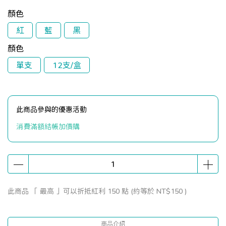
顏色
紅
藍
黑
顏色
單支
12支/盒
此商品參與的優惠活動
消費滿額結帳加價購
此商品 「 最高 」可以折抵紅利
150
點 (約等於
NT$150
)
商品介紹