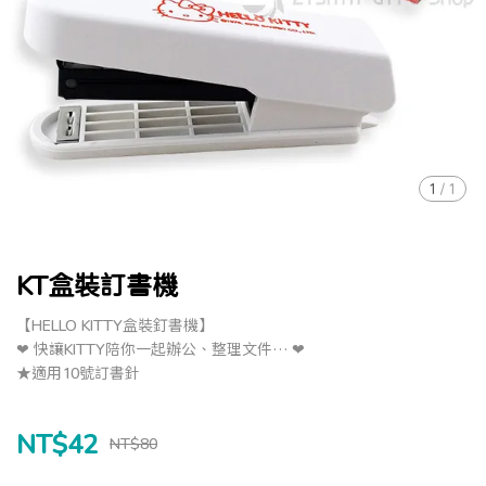
1
/
1
KT盒裝訂書機
【HELLO KITTY盒裝釘書機】
❤ 快讓KITTY陪你一起辦公、整理文件… ❤
★適用10號訂書針
NT$42
NT$80