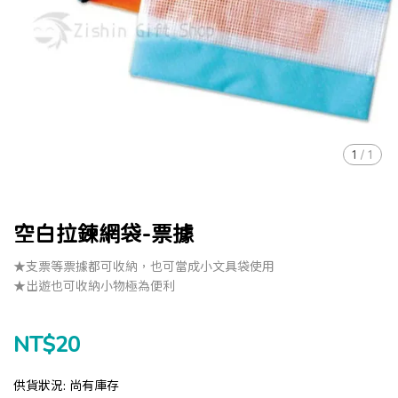
1
/
1
空白拉鍊網袋-票據
★支票等票據都可收納，也可當成小文具袋使用
★出遊也可收納小物極為便利
NT$20
供貨狀況:
尚有庫存