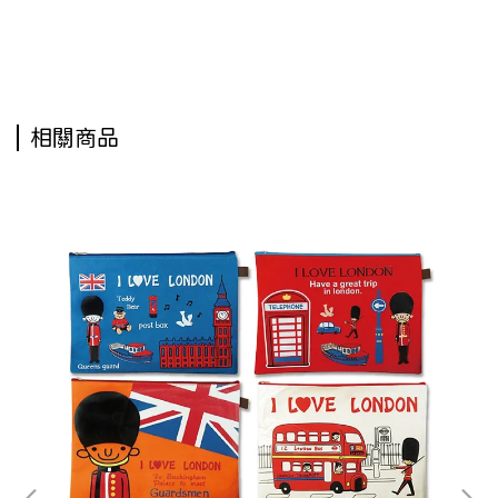
票據拉鍊網袋,票據拉鏈網袋,支票網袋,支票收納袋,A6拉鍊網袋,A6拉鏈網袋,拉鏈文件網袋
相關商品