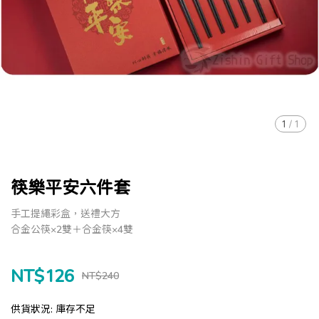
1
/
1
筷樂平安六件套
手工提繩彩盒，送禮大方
合金公筷×2雙＋合金筷×4雙
NT$126
NT$240
供貨狀況:
庫存不足