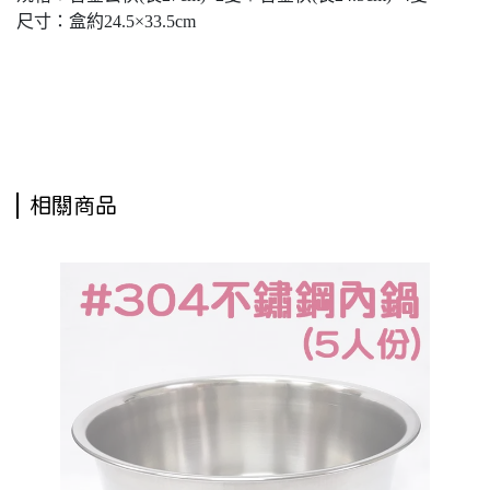
尺寸：盒約24.5×33.5cm
筷樂平安六件套,筷子禮盒,筷樂平安6件套,六雙筷組,6雙筷組,六入筷組,6入筷組,餐具組,環保筷,
環保餐具
相關商品