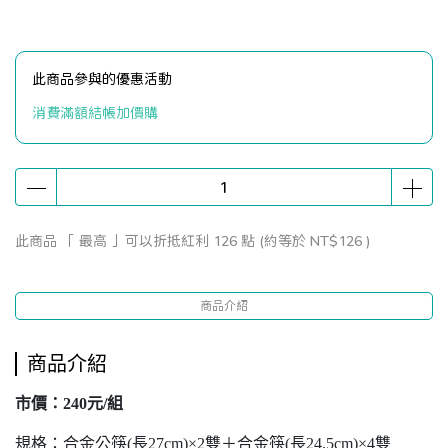
此商品參與的優惠活動
消費滿額結帳加價購
此商品 「 最高 」可以折抵紅利
126
點 (約等於
NT$126
)
商品介紹
商品介紹
市價：240元/組
規格：合金公筷(長27cm)×2雙＋合金筷(長24.5cm)×4雙