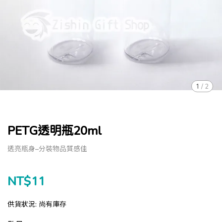
1
/
2
PETG透明瓶20ml
透亮瓶身–分裝物品質感佳
NT$11
供貨狀況:
尚有庫存